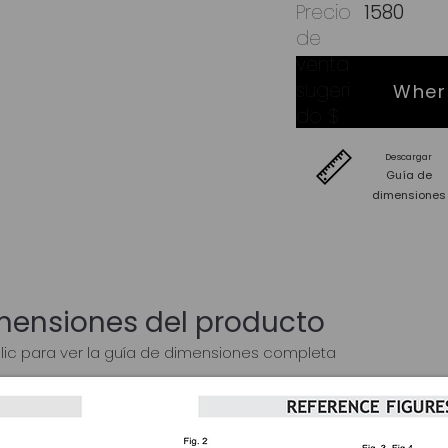
Precio
1580
de
venta
sugeri
Wher
do $
Descargar
Guía de
dimensiones
mensiones del producto
lic para ver la guía de dimensiones completa