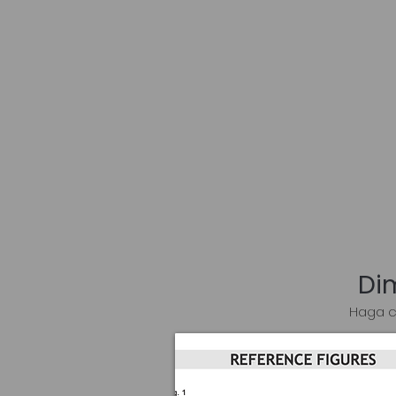
Di
Haga c