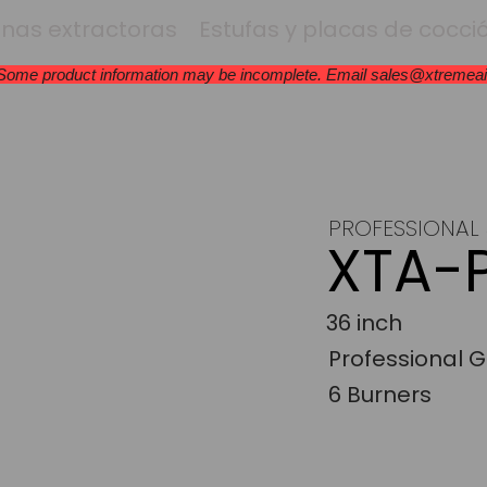
as extractoras
Estufas y placas de cocci
 Some product information may be incomplete. Email
sales@xtremea
PROFESSIONAL 
XTA-
36 inch
Professional 
6 Burners