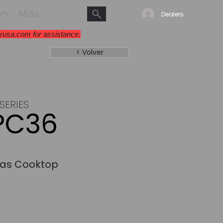
ón
Más
Dealers
irusa.com
for assistance.
< Volver
SERIES
PC36
Gas Cooktop