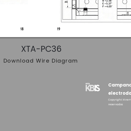
XTA-PC36
Download Wire Diagram
Campanas
electrod
Copyright Xtrem
reservados