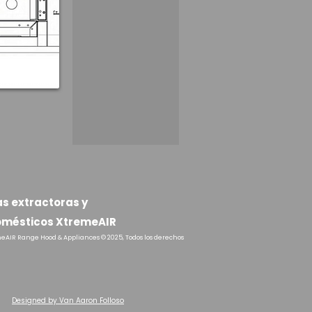
 extractoras y
omésticos XtremeAIR
eAIR Range Hood & Appliances © 2025, Todos los derechos
Designed by Van Aaron Folloso