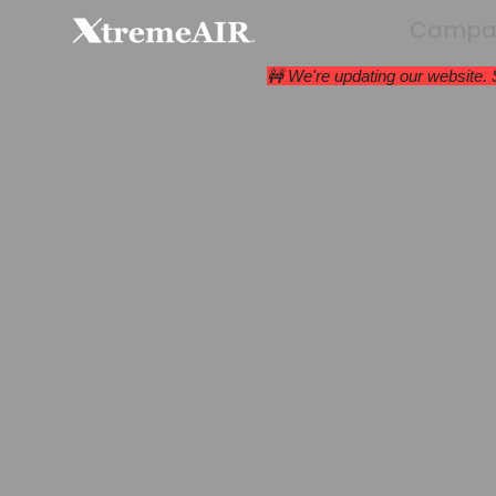
Campan
🚧 We're updating our website.